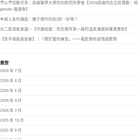
🧑‍🤝‍🧑活動分享：高雄醫學大學性別研究所學會【2026高雄同志公民運動｜咱
gender 攏港款】
🌟線上系列講座：櫃子裡外的你/妳，好嗎？
北二區增能會議－【守護校園：性別事件第一線的溫柔溝通與專業應對】
【性平增能座談會】：「關於愛的練習」——電影賞析談情感教育
彙整
2026 年 7 月
2026 年 6 月
2026 年 5 月
2026 年 4 月
2026 年 3 月
2025 年 10 月
2025 年 9 月