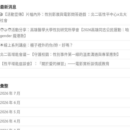
最新消息
🎬【活動宣傳】片幅內外：性別影展與電影問答遊戲 ：北二區性平中心x北大
社會
🧑‍🤝‍🧑活動分享：高雄醫學大學性別研究所學會【2026高雄同志公民運動｜咱
gender 攏港款】
🌟線上系列講座：櫃子裡外的你/妳，好嗎？
北二區增能會議－【守護校園：性別事件第一線的溫柔溝通與專業應對】
【性平增能座談會】：「關於愛的練習」——電影賞析談情感教育
彙整
2026 年 7 月
2026 年 6 月
2026 年 5 月
2026 年 4 月