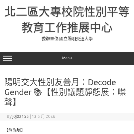
Skip
to
北二區大專校院性別平等
content
教育工作推展中心
委辦單位:國立陽明交通大學
Menu
陽明交大性別友善月：Decode
Gender 📚【性別議題靜態展：噤
聲】
By
j0j02155
|
13 5 月 2026
【靜態展】