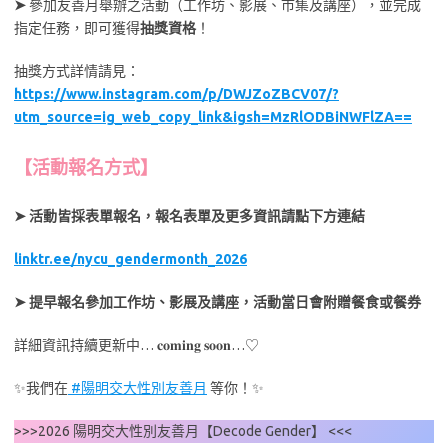
➤
參加友善月舉辦之活動（工作坊、影展、市集及講座），並完成
指定任務，即可獲得
抽獎資格
！
抽獎方式詳情請見：
https://www.instagram.com/p/DWJZoZBCV07/?
utm_source=ig_web_copy_link&igsh=MzRlODBiNWFlZA==
【活動報名方式】
➤
活動皆採表單報名，報名表單及更多資訊請點下方連結
linktr.ee/nycu_gendermonth_2026
➤
提早報名參加工作坊、影展及講座，活動當日會附贈餐食或餐券
詳細資訊持續更新中… 𝐜𝐨𝐦𝐢𝐧𝐠 𝐬𝐨𝐨𝐧…♡
✨我們在
#陽明交大性別友善月
等你！✨
>>>2026 陽明交大性別友善月【Decode Gender】 <<<